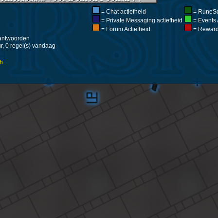
= Chat actiefheid
= RuneSc
= Private Messaging actiefheid
= Events 
= Forum Actiefheid
= Rewards
 antwoorden
ur, 0 regel(s) vandaag
h