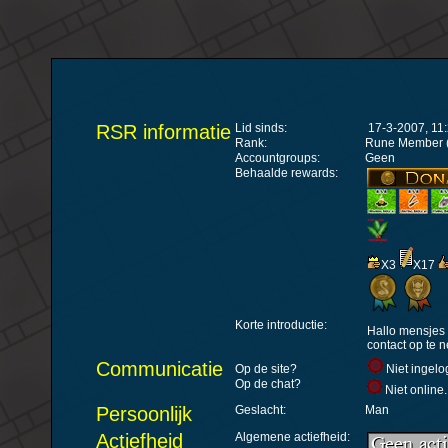
RSR informatie
Lid sinds:
17-3-2007, 11
Rank:
Rune Member (
Accountgroups:
Geen
Behaalde rewards:
X3
X17
Korte introductie:
Hallo mensjes
contact op te 
Communicatie
Op de site?
Niet ingelo
Op de chat?
Niet online
Persoonlijk
Geslacht:
Man
Actiefheid
Algemene actiefheid: