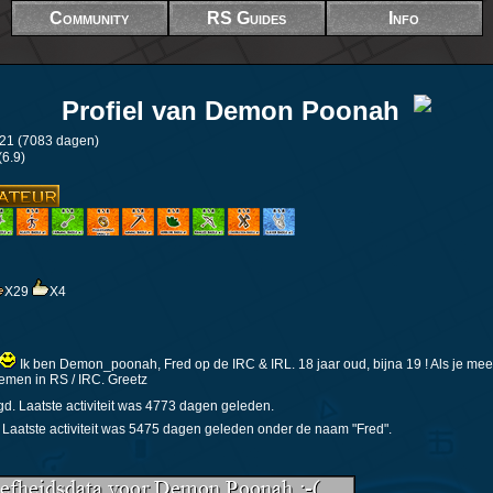
Community
RS Guides
Info
Profiel van
Demon Poonah
:21 (7083 dagen)
6.9)
X29
X4
Ik ben Demon_poonah, Fred op de IRC & IRL. 18 jaar oud, bijna 19 ! Als je meer
nemen in RS / IRC. Greetz
gd. Laatste activiteit was 4773 dagen geleden.
. Laatste activiteit was 5475 dagen geleden onder de naam "Fred".