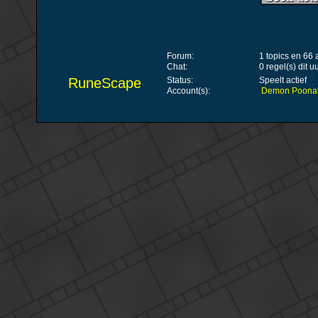
Forum:
1 topics en 66
Chat:
0 regel(s) dit u
RuneScape
Status:
Speelt actief
Account(s):
Demon Poona