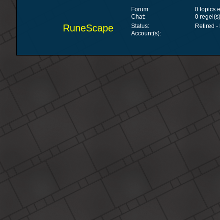
Forum:
0 topics
Chat:
0 regel(s
RuneScape
Status:
Retired -
Account(s):