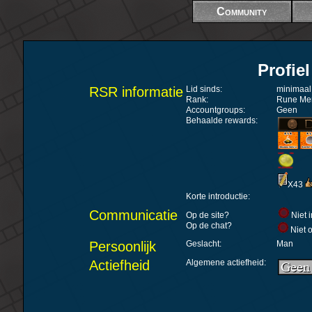
Community
Profie
RSR informatie
Lid sinds:
minimaal
Rank:
Rune Mem
Accountgroups:
Geen
Behaalde rewards:
X43
Korte introductie:
Communicatie
Op de site?
Niet 
Op de chat?
Niet 
Persoonlijk
Geslacht:
Man
Actiefheid
Algemene actiefheid: